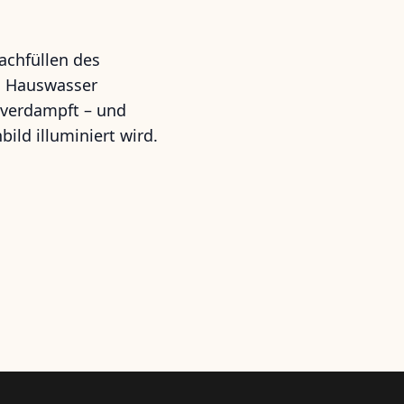
achfüllen des
as Hauswasser
l verdampft – und
ild illuminiert wird.